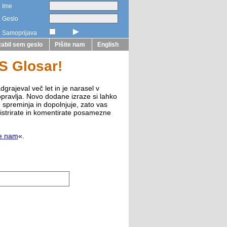
Ime
Geslo
►
Samoprijava
abil sem geslo
Pišite nam
English
ZS Glosar!
dgrajeval več let in je narasel v
opravlja. Novo dodane izraze si lahko
e spreminja in dopolnjuje, zato vas
istrirate in komentirate posamezne
te nam
«.