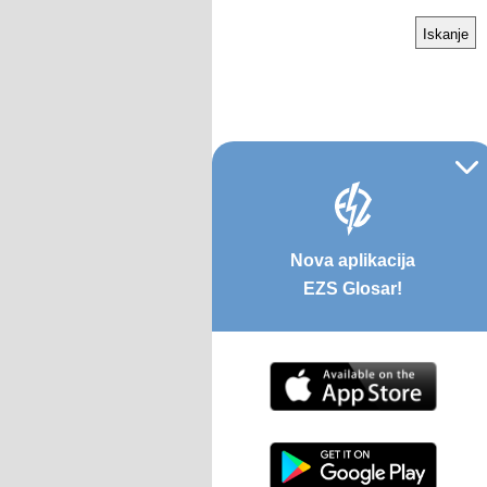
Nova aplikacija
EZS Glosar!