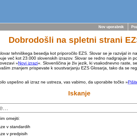
Nov uporabnik
Poz
Dobrodošli na spletni strani E
lovar tehniškega besedja kot priporočilo EZS. Slovar se je razvijal in na
buje več kot 23.000 slovenskih izrazov. Slovar se redno nadgrajuje in p
ovezavi »
Novi izrazi
«. Slovenščina je živ jezik, ki vsakodnevno raste, s
vašim znanjem prispevate k soustvarjanju EZS Glosarja, tako da se reg
bilo uspešno ali izraz ne ustreza, vas vabimo, da uporabite točko »
Piši
Iskanje
im omejiti:
aze v standardih
aze v predpisih