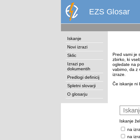
EZS Glosar
Iskanje
Novi izrazi
Pred vami je s
Sklic
zbirko, ki vse
Izrazi po
ogledate na p
dokumentih
vabimo, da z 
izraze.
Predlogi definicij
Če iskanje ni 
Spletni slovarji
O glosarju
Iskanje žel
na izr
na izr