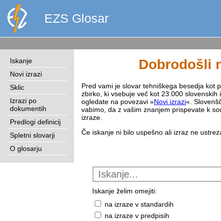
EZS Glosar
Iskanje
Dobrodošli n
Novi izrazi
Pred vami je slovar tehniškega besedja kot pri
Sklic
zbirko, ki vsebuje več kot 23.000 slovenskih 
Izrazi po
ogledate na povezavi »
Novi izrazi
«. Slovenšč
dokumentih
vabimo, da z vašim znanjem prispevate k sou
izraze.
Predlogi definicij
Če iskanje ni bilo uspešno ali izraz ne ustre
Spletni slovarji
O glosarju
Iskanje želim omejiti:
na izraze v standardih
na izraze v predpisih