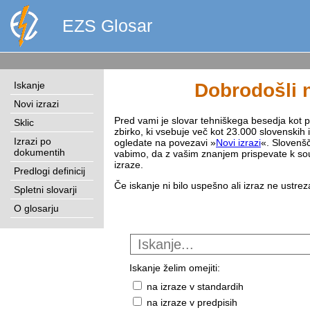
EZS Glosar
Iskanje
Dobrodošli n
Novi izrazi
Pred vami je slovar tehniškega besedja kot pri
Sklic
zbirko, ki vsebuje več kot 23.000 slovenskih 
Izrazi po
ogledate na povezavi »
Novi izrazi
«. Slovenšč
dokumentih
vabimo, da z vašim znanjem prispevate k sou
izraze.
Predlogi definicij
Če iskanje ni bilo uspešno ali izraz ne ustre
Spletni slovarji
O glosarju
Iskanje želim omejiti:
na izraze v standardih
na izraze v predpisih