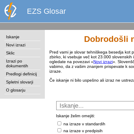
EZS Glosar
Iskanje
Dobrodošli n
Novi izrazi
Pred vami je slovar tehniškega besedja kot pri
Sklic
zbirko, ki vsebuje več kot 23.000 slovenskih 
Izrazi po
ogledate na povezavi »
Novi izrazi
«. Slovenšč
dokumentih
vabimo, da z vašim znanjem prispevate k sou
izraze.
Predlogi definicij
Če iskanje ni bilo uspešno ali izraz ne ustre
Spletni slovarji
O glosarju
Iskanje želim omejiti:
na izraze v standardih
na izraze v predpisih