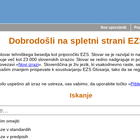
Nov uporabnik
Poz
Dobrodošli na spletni strani E
lovar tehniškega besedja kot priporočilo EZS. Slovar se je razvijal in na
buje več kot 23.000 slovenskih izrazov. Slovar se redno nadgrajuje in p
ovezavi »
Novi izrazi
«. Slovenščina je živ jezik, ki vsakodnevno raste, s
vašim znanjem prispevate k soustvarjanju EZS Glosarja, tako da se reg
bilo uspešno ali izraz ne ustreza, vas vabimo, da uporabite točko »
Piši
Iskanje
im omejiti:
aze v standardih
aze v predpisih