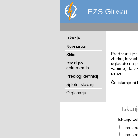
EZS Glosar
Iskanje
Novi izrazi
Pred vami je s
Sklic
zbirko, ki vse
Izrazi po
ogledate na p
dokumentih
vabimo, da z 
izraze.
Predlogi definicij
Če iskanje ni 
Spletni slovarji
O glosarju
Iskanje žel
na izr
na izr