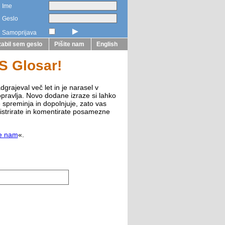
Ime
Geslo
►
Samoprijava
abil sem geslo
Pišite nam
English
ZS Glosar!
dgrajeval več let in je narasel v
opravlja. Novo dodane izraze si lahko
e spreminja in dopolnjuje, zato vas
istrirate in komentirate posamezne
te nam
«.