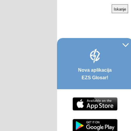
Nova aplikacija
EZS Glosar!