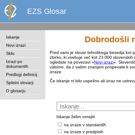
EZS Glosar
Iskanje
Dobrodošli n
Novi izrazi
Pred vami je slovar tehniškega besedja kot pri
Sklic
zbirko, ki vsebuje več kot 23.000 slovenskih 
Izrazi po
ogledate na povezavi »
Novi izrazi
«. Slovenšč
dokumentih
vabimo, da z vašim znanjem prispevate k sou
izraze.
Predlogi definicij
Če iskanje ni bilo uspešno ali izraz ne ustre
Spletni slovarji
O glosarju
Iskanje želim omejiti:
na izraze v standardih
na izraze v predpisih