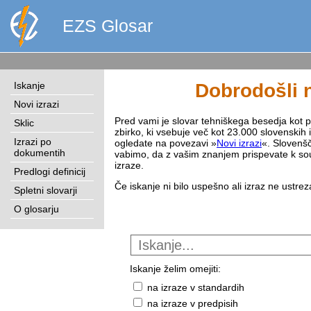
EZS Glosar
Iskanje
Dobrodošli n
Novi izrazi
Pred vami je slovar tehniškega besedja kot pri
Sklic
zbirko, ki vsebuje več kot 23.000 slovenskih 
Izrazi po
ogledate na povezavi »
Novi izrazi
«. Slovenšč
dokumentih
vabimo, da z vašim znanjem prispevate k sou
izraze.
Predlogi definicij
Če iskanje ni bilo uspešno ali izraz ne ustre
Spletni slovarji
O glosarju
Iskanje želim omejiti:
na izraze v standardih
na izraze v predpisih