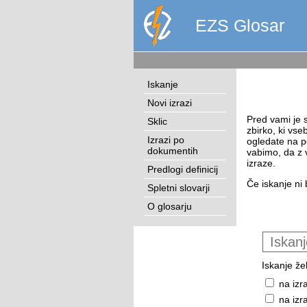
EZS Glosar
Iskanje
Novi izrazi
Pred vami je s
Sklic
zbirko, ki vse
Izrazi po
ogledate na p
dokumentih
vabimo, da z 
izraze.
Predlogi definicij
Če iskanje ni 
Spletni slovarji
O glosarju
Iskanje žel
na izr
na izr