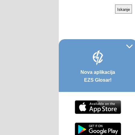
Nova aplikacija
EZS Glosar!