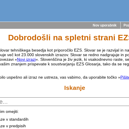
Nov uporabnik
Poz
Dobrodošli na spletni strani E
lovar tehniškega besedja kot priporočilo EZS. Slovar se je razvijal in na
buje več kot 23.000 slovenskih izrazov. Slovar se redno nadgrajuje in p
ovezavi »
Novi izrazi
«. Slovenščina je živ jezik, ki vsakodnevno raste, s
vašim znanjem prispevate k soustvarjanju EZS Glosarja, tako da se reg
bilo uspešno ali izraz ne ustreza, vas vabimo, da uporabite točko »
Piši
Iskanje
im omejiti:
aze v standardih
aze v predpisih