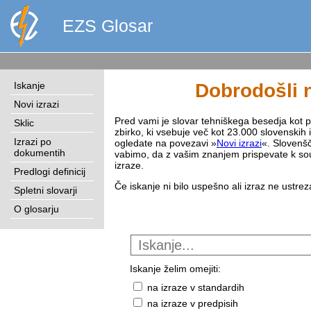
EZS Glosar
Iskanje
Dobrodošli n
Novi izrazi
Pred vami je slovar tehniškega besedja kot pri
Sklic
zbirko, ki vsebuje več kot 23.000 slovenskih 
Izrazi po
ogledate na povezavi »
Novi izrazi
«. Slovenšč
dokumentih
vabimo, da z vašim znanjem prispevate k sou
izraze.
Predlogi definicij
Če iskanje ni bilo uspešno ali izraz ne ustre
Spletni slovarji
O glosarju
Iskanje želim omejiti:
na izraze v standardih
na izraze v predpisih