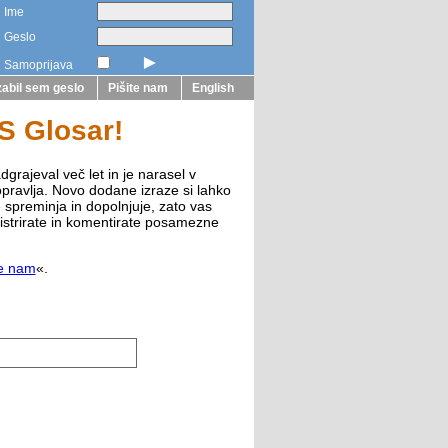
Ime
Geslo
►
Samoprijava
abil sem geslo
Pišite nam
English
ZS Glosar!
dgrajeval več let in je narasel v
opravlja. Novo dodane izraze si lahko
e spreminja in dopolnjuje, zato vas
istrirate in komentirate posamezne
te nam
«.