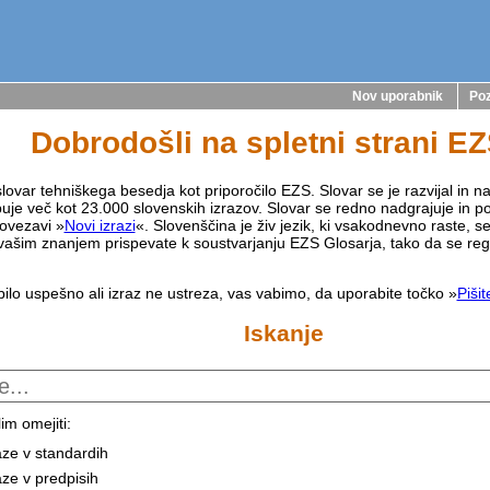
Nov uporabnik
Poz
Dobrodošli na spletni strani E
lovar tehniškega besedja kot priporočilo EZS. Slovar se je razvijal in na
buje več kot 23.000 slovenskih izrazov. Slovar se redno nadgrajuje in p
ovezavi »
Novi izrazi
«. Slovenščina je živ jezik, ki vsakodnevno raste, s
vašim znanjem prispevate k soustvarjanju EZS Glosarja, tako da se reg
bilo uspešno ali izraz ne ustreza, vas vabimo, da uporabite točko »
Piši
Iskanje
im omejiti:
aze v standardih
aze v predpisih