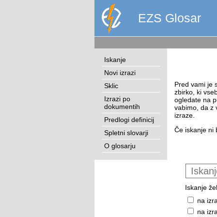
EZS Glosar
Iskanje
Novi izrazi
Pred vami je s
Sklic
zbirko, ki vse
Izrazi po
ogledate na p
dokumentih
vabimo, da z 
izraze.
Predlogi definicij
Če iskanje ni 
Spletni slovarji
O glosarju
Iskanje žel
na izr
na izr