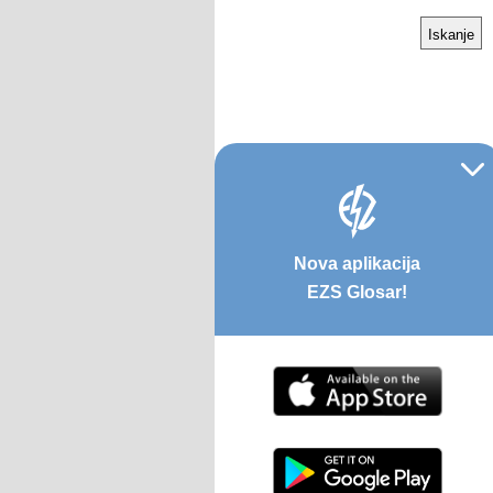
Nova aplikacija
EZS Glosar!