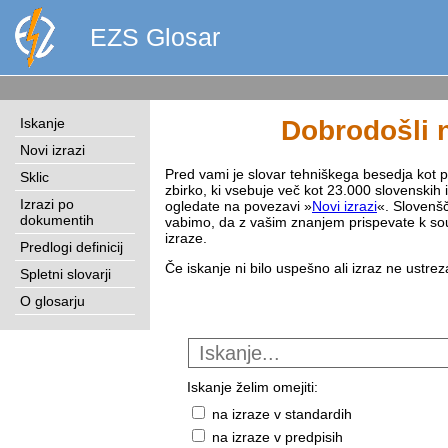
EZS Glosar
Iskanje
Dobrodošli n
Novi izrazi
Pred vami je slovar tehniškega besedja kot pri
Sklic
zbirko, ki vsebuje več kot 23.000 slovenskih 
Izrazi po
ogledate na povezavi »
Novi izrazi
«. Slovenšč
dokumentih
vabimo, da z vašim znanjem prispevate k sou
izraze.
Predlogi definicij
Če iskanje ni bilo uspešno ali izraz ne ustre
Spletni slovarji
O glosarju
Iskanje želim omejiti:
na izraze v standardih
na izraze v predpisih