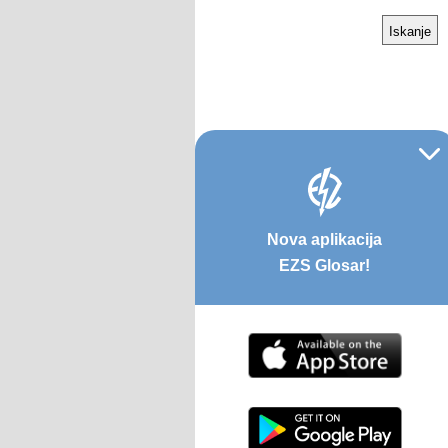
Nova aplikacija
EZS Glosar!