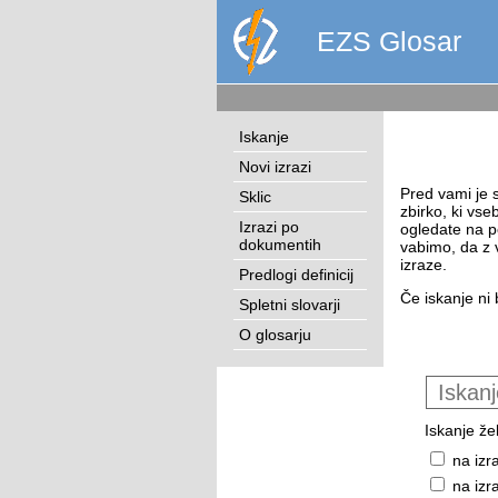
EZS Glosar
Iskanje
Novi izrazi
Pred vami je s
Sklic
zbirko, ki vse
Izrazi po
ogledate na p
dokumentih
vabimo, da z 
izraze.
Predlogi definicij
Če iskanje ni 
Spletni slovarji
O glosarju
Iskanje žel
na izr
na izr