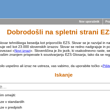
Nov uporabnik
Poz
Dobrodošli na spletni strani E
lovar tehniškega besedja kot priporočilo EZS. Slovar se je razvijal in na
buje več kot 23.000 slovenskih izrazov. Slovar se redno nadgrajuje in p
ovezavi »
Novi izrazi
«. Slovenščina je živ jezik, ki vsakodnevno raste, s
vašim znanjem prispevate k soustvarjanju EZS Glosarja, tako da se reg
bilo uspešno ali izraz ne ustreza, vas vabimo, da uporabite točko »
Piši
Iskanje
im omejiti:
aze v standardih
aze v predpisih