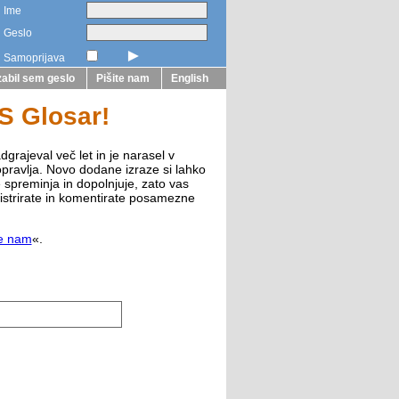
Ime
Geslo
►
Samoprijava
abil sem geslo
Pišite nam
English
ZS Glosar!
dgrajeval več let in je narasel v
opravlja. Novo dodane izraze si lahko
e spreminja in dopolnjuje, zato vas
istrirate in komentirate posamezne
te nam
«.